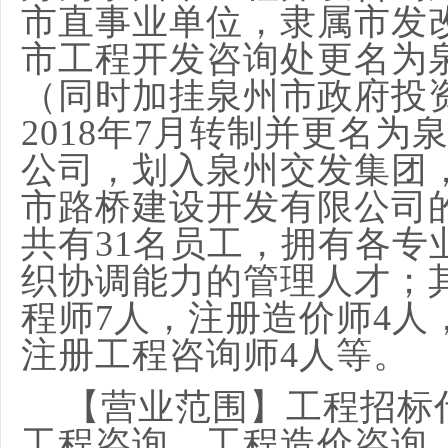
市直事业单位，隶属市发
市工程开发咨询处更名为
（同时加挂泉州市政府投
2018
年
7
月
转制
并更名为
公司，划入泉州交发集团
市路桥建设开发有限公司
共有
31
名员工，拥有各专
织协调能力的管理人才
；
程师
7
人，
注册造价师
4
人
注册工程咨询师
4
人等
。
【营业范围】工程招标
工程咨询、工程造价咨询