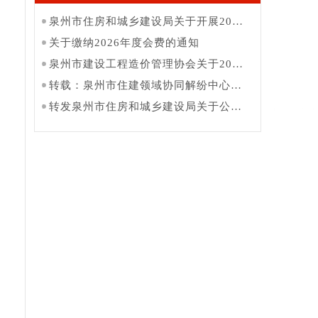
泉州市住房和城乡建设局关于开展2026年度工程造价咨询企业日常执业行为抽查的通知
关于缴纳2026年度会费的通知
泉州市建设工程造价管理协会关于2025年国庆节、中秋节放假的通知
转载：泉州市住建领域协同解纷中心举办开放日活动
转发泉州市住房和城乡建设局关于公布2023年度全市建设工程招标代理红榜企业的通知